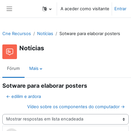
Ir para o conteúdo principal
A aceder como visitante
Entrar
Painel lateral
Cne Recursos
Notícias
Sotware para elaborar posters
Notícias
Fórum
Mais
Sotware para elaborar posters
← edilim e ardora
Vídeo sobre os componentes do computador →
Modo de visualização