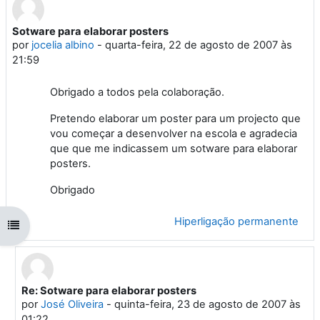
Sotware para elaborar posters
Número de respostas: 4
por
jocelia albino
-
quarta-feira, 22 de agosto de 2007 às
21:59
Obrigado a todos pela colaboração.
Pretendo elaborar um poster para um projecto que
vou começar a desenvolver na escola e agradecia
que que me indicassem um sotware para elaborar
posters.
Obrigado
Hiperligação permanente
Abrir índice da disciplina
Re: Sotware para elaborar posters
Em resposta a 'jocelia albino'
por
José Oliveira
-
quinta-feira, 23 de agosto de 2007 às
01:22