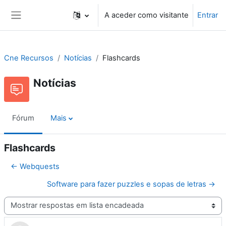
Ir para o conteúdo principal
A aceder como visitante
Entrar
Painel lateral
Cne Recursos
Notícias
Flashcards
Notícias
Fórum
Mais
Flashcards
← Webquests
Software para fazer puzzles e sopas de letras →
Modo de visualização