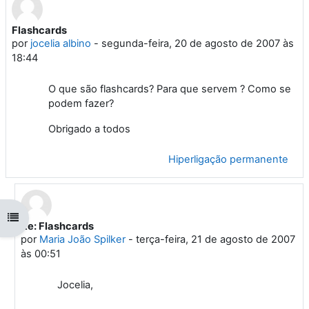
Flashcards
Número de respostas: 2
por
jocelia albino
-
segunda-feira, 20 de agosto de 2007 às
18:44
O que são flashcards? Para que servem ? Como se
podem fazer?
Obrigado a todos
Hiperligação permanente
Abrir índice da disciplina
Re: Flashcards
Em resposta a 'jocelia albino'
por
Maria João Spilker
-
terça-feira, 21 de agosto de 2007
às 00:51
Jocelia,