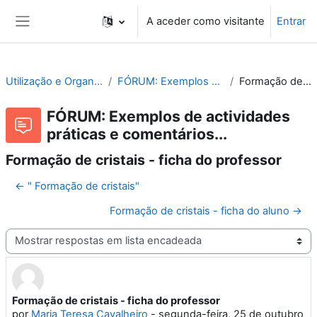
Ir para o conteúdo principal
A aceder como visitante
Entrar
Painel lateral
Utilização e Organização de Laboratórios Escolares
FÓRUM: Exemplos de actividades práticas e comentários...
Formação de cristais - ficha do professor
FÓRUM: Exemplos de actividades
práticas e comentários...
Formação de cristais - ficha do professor
← " Formação de cristais"
Formação de cristais - ficha do aluno →
Modo de visualização
Formação de cristais - ficha do professor
Número de respostas: 0
por
Maria Teresa Cavalheiro
-
segunda-feira, 25 de outubro