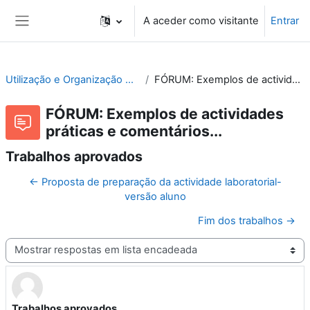
Ir para o conteúdo principal
A aceder como visitante
Entrar
Painel lateral
Utilização e Organização de Laboratórios Escolares
FÓRUM: Exemplos de actividades práticas e comentários...
FÓRUM: Exemplos de actividades
práticas e comentários...
Trabalhos aprovados
← Proposta de preparação da actividade laboratorial-
versão aluno
Fim dos trabalhos →
Modo de visualização
Trabalhos aprovados
Número de respostas: 0