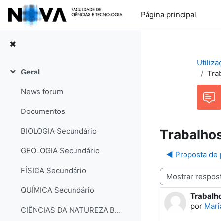
Ir para o conteúdo principal
Página principal
Utiliz
Geral
Tra
Contrair
News forum
Documentos
BIOLOGIA Secundário
Trabalho
GEOLOGIA Secundário
◀︎ Proposta de 
FÍSICA Secundário
Modo de visualização
QUÍMICA Secundário
Trabalh
Número d
por
Mari
CIÊNCIAS DA NATUREZA Básico