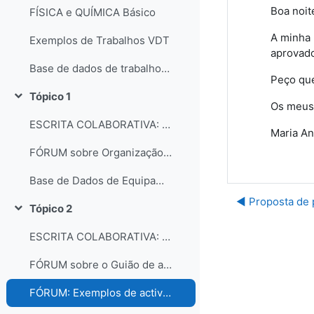
Boa noit
FÍSICA e QUÍMICA Básico
A minha 
Exemplos de Trabalhos VDT
aprovado
Base de dados de trabalhos dos participantes do curso
Peço que
Tópico 1
Contrair
Os meus
ESCRITA COLABORATIVA: Organização dos laboratórios
Maria An
FÓRUM sobre Organização e gestão dos laboratórios escolares
Base de Dados de Equipamentos e Consumíveis dos Laboratórios
◀︎ Proposta de 
Tópico 2
Contrair
ESCRITA COLABORATIVA: Guião de Actividade Prática
FÓRUM sobre o Guião de actividades práticas
FÓRUM: Exemplos de actividades práticas e comentários...