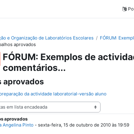
Por
ação e Organização de Laboratórios Escolares
FÓRUM: Exemplos
balhos aprovados
FÓRUM: Exemplos de actividad
comentários...
s aprovados
preparação da actividade laboratorial-versão aluno
os aprovados
e respostas: 0
a Angelina Pinto
-
sexta-feira, 15 de outubro de 2010 às 19:59