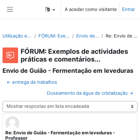
Ir para o conteúdo principal
A aceder como visitante
Entrar
Painel lateral
Utilização e Organização de Laboratórios Escolares
FÓRUM: Exemplos de actividades práticas e comentários...
Envio de Guião - Fermentação em leveduras
Re: Envio de Guião - Fermentação em leveduras - Professor
FÓRUM: Exemplos de actividades
práticas e comentários...
Envio de Guião - Fermentação em leveduras
← entrega de trabalhos
Doseamento da água de cristalização →
Modo de visualização
Re: Envio de Guião - Fermentação em leveduras -
Número de respostas: 0
Professor