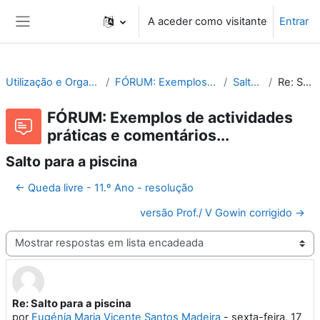
Ir para o conteúdo principal
A aceder como visitante
Entrar
Painel lateral
Utilização e Organização de Laboratórios Escolares
FÓRUM: Exemplos de actividades práticas e comentários...
Salto para a piscina
Re: Salto para a piscina
FÓRUM: Exemplos de actividades
práticas e comentários...
Salto para a piscina
← Queda livre - 11.º Ano - resolução
versão Prof./ V Gowin corrigido →
Modo de visualização
Re: Salto para a piscina
Número de respostas: 0
por
Eugénia Maria Vicente Santos Madeira
-
sexta-feira, 17