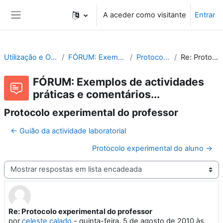
Ir para o conteúdo principal
A aceder como visitante
Entrar
Painel lateral
Utilização e Organização de Laboratórios Escolares
FÓRUM: Exemplos de actividades práticas e comentários...
Protocolo experimental do professor
Re: Protocolo experimental do professor
FÓRUM: Exemplos de actividades
práticas e comentários...
Protocolo experimental do professor
← Guião da actividade laboratorial
Protocolo experimental do aluno →
Modo de visualização
Re: Protocolo experimental do professor
Número de respostas: 0
por
celeste calado
-
quinta-feira, 5 de agosto de 2010 às