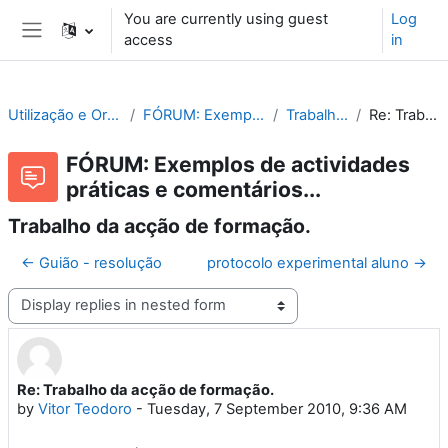
Skip to main content
You are currently using guest
Log
access
in
Side panel
Utilização e Organização de Laboratórios Escolares
FÓRUM: Exemplos de actividades práticas e comentários...
Trabalho da acção de formação.
Re: Trabalho da acção de formação.
FÓRUM: Exemplos de actividades
práticas e comentários...
Trabalho da acção de formação.
← Guião - resolução
protocolo experimental aluno →
Display mode
Re: Trabalho da acção de formação.
Number of replies: 0
by
Vitor Teodoro
-
Tuesday, 7 September 2010, 9:36 AM