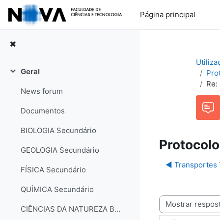
Ir para o conteúdo principal
Página principal
Utiliz
Geral
Prot
Contrair
Re: 
News forum
Documentos
BIOLOGIA Secundário
Protocolo
GEOLOGIA Secundário
◀︎ Transporte
FÍSICA Secundário
QUÍMICA Secundário
Modo de visualização
CIÊNCIAS DA NATUREZA Básico