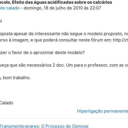
ocolo, Efeito das águas acidificadas sobre os calcários
e respostas: 0
ste calado
-
domingo, 18 de julho de 2010 às 22:07
el
oposta apesar de interessante não segue o modelo proposto, 
urso à imagem, e que poderá consultar neste fórum em: http://
azer o favor de o aproximar deste modelo?
eça que são necessários 2 doc. Um para o professor, com as co
, bom trabalho.
Calado
Hiperligação permanent
s Transmembranares: O Processo de Osmose