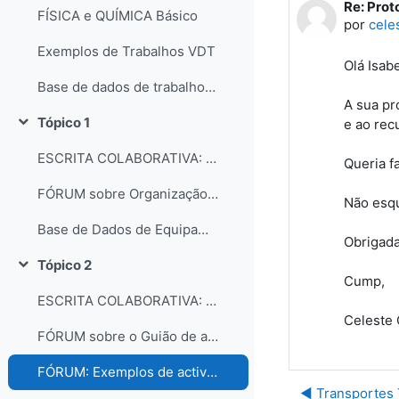
Re: Prot
Número d
FÍSICA e QUÍMICA Básico
por
cele
Exemplos de Trabalhos VDT
Olá Isab
Base de dados de trabalhos dos participantes do curso
A sua pr
Tópico 1
e ao rec
Contrair
ESCRITA COLABORATIVA: Organização dos laboratórios
Queria f
FÓRUM sobre Organização e gestão dos laboratórios escolares
Não esqu
Base de Dados de Equipamentos e Consumíveis dos Laboratórios
Obrigada
Tópico 2
Contrair
Cump,
ESCRITA COLABORATIVA: Guião de Actividade Prática
Celeste 
FÓRUM sobre o Guião de actividades práticas
FÓRUM: Exemplos de actividades práticas e comentários...
◀︎ Transporte