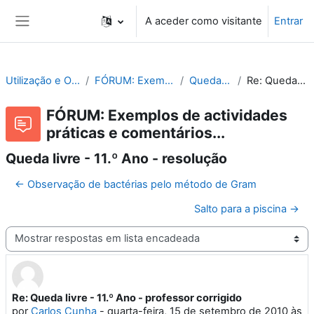
Ir para o conteúdo principal
A aceder como visitante
Entrar
Painel lateral
Utilização e Organização de Laboratórios Escolares
FÓRUM: Exemplos de actividades práticas e comentários...
Queda livre - 11.º Ano - resolução
Re: Queda livre - 11.º Ano - professor corrigido
FÓRUM: Exemplos de actividades
práticas e comentários...
Queda livre - 11.º Ano - resolução
← Observação de bactérias pelo método de Gram
Salto para a piscina →
Modo de visualização
Re: Queda livre - 11.º Ano - professor corrigido
Número de respostas: 0
por
Carlos Cunha
-
quarta-feira, 15 de setembro de 2010 às