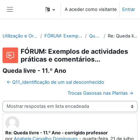
Ir para o conteúdo principal
A aceder como visitante
Entrar
Painel lateral
Utilização e Organização de Laboratórios Escolares
FÓRUM: Exemplos de actividades práticas e comentários...
Queda livre - 11.º Ano
Re: Queda livre - 11.º Ano - corrigido professor
FÓRUM: Exemplos de actividades
práticas e comentários...
Queda livre - 11.º Ano
← Q11_Identificação de um sal desconhecido
Trocas Gasosas nas Plantas →
Modo de visualização
Re: Queda livre - 11.º Ano - corrigido professor
Número de respostas: 0
por
Anabela Carvalho Domingues
-
quarta-feira, 21 de julho