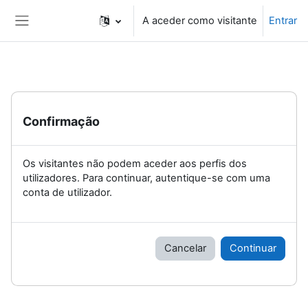
Ir para o conteúdo principal
A aceder como visitante
Entrar
Painel lateral
Confirmação
Os visitantes não podem aceder aos perfis dos
utilizadores. Para continuar, autentique-se com uma
conta de utilizador.
Cancelar
Continuar