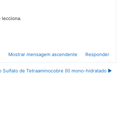
 lecciona.
e
Mostrar mensagem ascendente
Responder
o Sulfato de Tetraaminocobre (II) mono-hidratado ▶︎