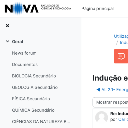
Ir para o conteúdo principal
Página principal
Utiliz
Geral
Ind
Contrair
News forum
Documentos
BIOLOGIA Secundário
Indução 
GEOLOGIA Secundário
◀︎ AL 2.1- Ener
FÍSICA Secundário
Modo de visualização
QUÍMICA Secundário
Re: Ind
Número d
por
Carl
CIÊNCIAS DA NATUREZA Básico