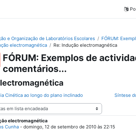
Por
ação e Organização de Laboratórios Escolares
FÓRUM: Exemplos
ução electromagnética
Re: Indução electromagnética
FÓRUM: Exemplos de actividad
comentários...
electromagnética
gia Cinética ao longo do plano inclinado
Síntese d
ução electromagnética
e respostas: 0
os Cunha
-
domingo, 12 de setembro de 2010 às 22:15