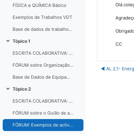
Olá cole
FÍSICA e QUÍMICA Básico
Exemplos de Trabalhos VDT
Agradeço
Base de dados de trabalhos dos participantes do curso
Obrigad
Tópico 1
Contrair
CC
ESCRITA COLABORATIVA: Organização dos laboratórios
FÓRUM sobre Organização e gestão dos laboratórios escolares
◀︎ AL 2.1- Ener
Base de Dados de Equipamentos e Consumíveis dos Laboratórios
Tópico 2
Contrair
ESCRITA COLABORATIVA: Guião de Actividade Prática
FÓRUM sobre o Guião de actividades práticas
FÓRUM: Exemplos de actividades práticas e comentários...