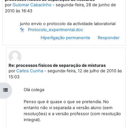
por
Guiomar Cabacinho
-
segunda-feira, 28 de junho de
2010 às 16:43
junto envio o protocolo da actividade laboratorial
Protocolo_experimental.doc
Hiperligação permanente
Responder
Re: processos físicos de separação de misturas
Em resposta a 'Guiomar Cabacinho'
por
Carlos Cunha
-
segunda-feira, 12 de julho de 2010 às
15:03
Olá colega
Abrir índice da disciplina
Penso que é quase o que se pretendia. No
entanto não vi separada a versão aluno (sem
resoluções) e a versão professor (com resolução
integral).