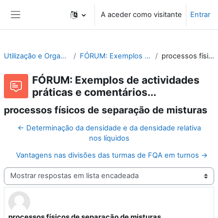
Ir para o conteúdo principal
A aceder como visitante
Entrar
Painel lateral
Utilização e Organização de Laboratórios Escolares
FÓRUM: Exemplos de actividades práticas e comentários...
processos físicos de separação de misturas
FÓRUM: Exemplos de actividades
práticas e comentários...
processos físicos de separação de misturas
← Determinação da densidade e da densidade relativa
nos líquidos
Vantagens nas divisões das turmas de FQA em turnos →
Modo de visualização
processos físicos de separação de misturas
Número de respostas: 1