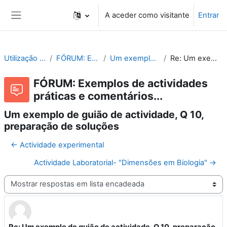
Ir para o conteúdo principal
A aceder como visitante
Entrar
Painel lateral
Utilização e Organização de Laboratórios Escolares
FÓRUM: Exemplos de actividades práticas e comentários...
Um exemplo de guião de actividade, Q 10, preparação de soluções
Re: Um exemplo de guião de actividade, Q 10, preparação de soluções
FÓRUM: Exemplos de actividades
práticas e comentários...
Um exemplo de guião de actividade, Q 10,
preparação de soluções
← Actividade experimental
Actividade Laboratorial- "Dimensões em Biologia" →
Modo de visualização
Re: Um exemplo de guião de actividade, Q 10, preparação