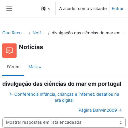
Ir para o conteúdo principal
A aceder como visitante
Entrar
Painel lateral
Cne Recursos
Notícias
divulgação das ciências do mar em portugal
Notícias
Fórum
Mais
divulgação das ciências do mar em portugal
← Conferência Infância, crianças e internet: desafios na
era digital
Página Darwin2009 →
Modo de visualização