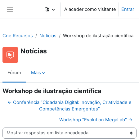
Ir para o conteúdo principal
A aceder como visitante
Entrar
Painel lateral
Cne Recursos
Notícias
Workshop de ilustração científica
Notícias
Fórum
Mais
Workshop de ilustração científica
← Conferência “Cidadania Digital: Inovação, Criatividade e
Competências Emergentes”
Workshop "Evolution MegaLab" →
Modo de visualização