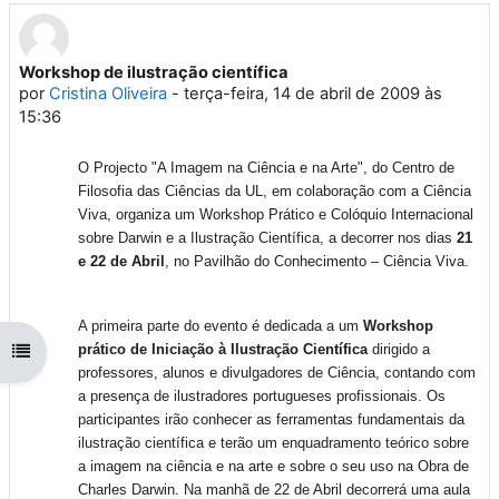
Workshop de ilustração científica
Número de respostas: 0
por
Cristina Oliveira
-
terça-feira, 14 de abril de 2009 às
15:36
O Projecto "A Imagem na Ciência e na Arte", do Centro de
Filosofia das Ciências da UL, em colaboração com a Ciência
Viva, organiza um Workshop Prático e Colóquio Internacional
sobre Darwin e a Ilustração Científica, a decorrer nos dias
21
e 22 de Abril
, no Pavilhão do Conhecimento – Ciência Viva.
A primeira parte do evento é dedicada a um
Workshop
prático de Iniciação à Ilustração Científica
dirigido a
Abrir índice da disciplina
professores, alunos e divulgadores de Ciência, contando com
a presença de ilustradores portugueses profissionais. Os
participantes irão conhecer as ferramentas fundamentais da
ilustração científica e terão um enquadramento teórico sobre
a imagem na ciência e na arte e sobre o seu uso na Obra de
Charles Darwin. Na manhã de 22 de Abril decorrerá uma aula