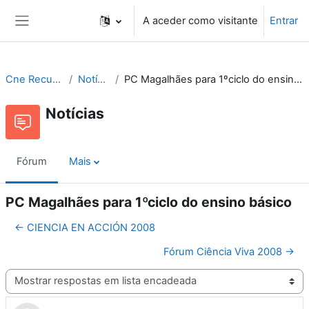
Ir para o conteúdo principal
A aceder como visitante
Entrar
Painel lateral
Cne Recursos
Notícias
PC Magalhães para 1ºciclo do ensino básico
Notícias
Fórum
Mais
PC Magalhães para 1ºciclo do ensino básico
← CIENCIA EN ACCIÓN 2008
Fórum Ciência Viva 2008 →
Modo de visualização