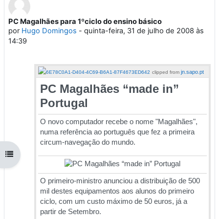
PC Magalhães para 1ºciclo do ensino básico
Número de respostas: 0
por
Hugo Domingos
-
quinta-feira, 31 de julho de 2008 às
14:39
jn.sapo.pt
clipped from
PC Magalhães “made in”
Portugal
O novo computador recebe o nome "Magalhães",
numa referência ao português que fez a primeira
circum-navegação do mundo.
Abrir índice da disciplina
O primeiro-ministro anunciou a distribuição de 500
mil destes equipamentos aos alunos do primeiro
ciclo, com um custo máximo de 50 euros, já a
partir de Setembro.