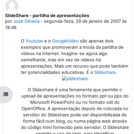
SlideShare - partilha de apresentações
Número de respostas: 0
por
José Oliveira
-
segunda-feira, 29 de janeiro de 2007 às
18:46
O
Youtube
e o
GoogleVideo
são apenas dois
exemplos que promoveram a moda da partilha de
vídeos na Internet. Imagine-se agora algo
semelhante, mas em vez de vídeos há
apresentações. Mais um recurso que pode também
ter potencialidades educativas. É o
Slideshare
.
O Slideshare é uma ferramenta que permite o
Abrir índice da disciplina
upload de apresentações no formato ppt ou pps do
Microsoft PowerPoint ou no formato odt do
OpenOffice. A apresentação depois de colocada no
servidor do Slideshare pode ser disponibilizada de
forma fácil num blog, ou numa página web através
do código html fornecido pelo servidor. O Slideshare
permite o uso de tags, para identificar