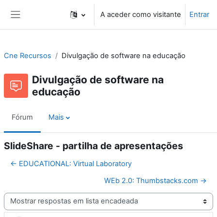
Ir para o conteúdo principal
A aceder como visitante
Entrar
Painel lateral
Cne Recursos
Divulgação de software na educação
Divulgação de software na
educação
Fórum
Mais
SlideShare - partilha de apresentações
← EDUCATIONAL: Virtual Laboratory
WEb 2.0: Thumbstacks.com →
Modo de visualização