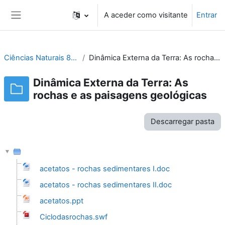
Ir para o conteúdo principal
A aceder como visitante
Entrar
Painel lateral
Ciências Naturais 8º, 9º e CEF-JEV
Dinâmica Externa da Terra: As rochas e as paisagens geológicas
Dinâmica Externa da Terra: As
rochas e as paisagens geológicas
Descarregar pasta
acetatos - rochas sedimentares I.doc
acetatos - rochas sedimentares II.doc
acetatos.ppt
Ciclodasrochas.swf