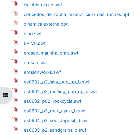
ciclohidrolgico.swf
conceitos_de_rocha_mineral_ciclo_das_rochas.ppt
dinamica externa.ppt
dino.swf
EP_V8.swf
erosao_marinha_praia.swf
erosao.swf
erosionworks.swf
es0602_p2_lava_pop_up_b.swf
es0602_p2_melting_pop_up_b.swf
Abrir índice da disciplina
es0602_p02_rockcycle.swf
es0602_p3_rock_cycle_h.swf
es0604_p2_sed_deposit_d.swf
es0605_p2_sandgrains_o.swf