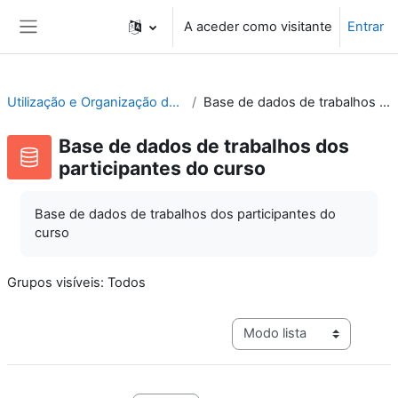
Ir para o conteúdo principal
A aceder como visitante
Entrar
Painel lateral
Utilização e Organização de Laboratórios Escolares
Base de dados de trabalhos dos participantes do curso
Base de dados de trabalhos dos
participantes do curso
Base de dados de trabalhos dos participantes do
curso
Grupos visíveis: Todos
Navegação terciária do mo