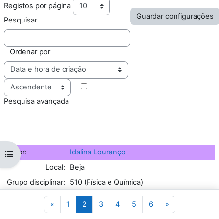
Registos por página
Pesquisar
Ordenar por
Ordem
Pesquisa avançada
Autor:
Idalina Lourenço
Abrir índice da disciplina
Local:
Beja
Grupo disciplinar:
510 (Física e Química)
Escola:
ES/3 Ponte de Sor
Página anterior
Página 1
Página 2
Página 3
Página 4
Página 5
Página 6
Página seguin
«
1
2
3
4
5
6
»
Título do
Satélite geoestacionário