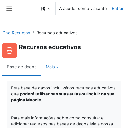
Ir para o conteúdo principal
A aceder como visitante
Entrar
Painel lateral
Cne Recursos
Recursos educativos
Recursos educativos
Base de dados
Mais
Esta base de dados inclui vários recursos educativos
que
poderá utilizar nas suas aulas ou incluir na sua
página Moodle
.
Para mais informações sobre como consultar e
adicionar recursos nas bases de dados leia a nossa