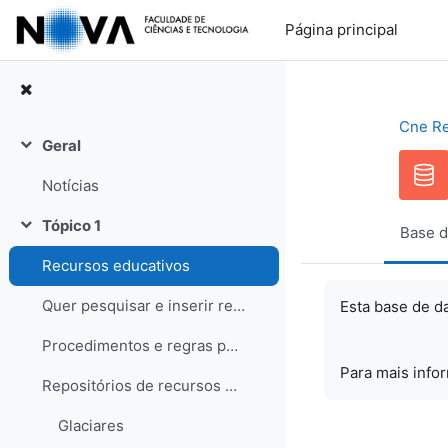
Ir para o conteúdo principal
Página principal
Cne R
Geral
Contrair
Notícias
Tópico 1
Base d
Contrair
Recursos educativos
Quer pesquisar e inserir recursos? Saiba como!
Esta base de d
Procedimentos e regras para os recursos
Para mais info
Repositórios de recursos educativos
Glaciares