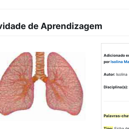
vidade de Aprendizagem
Adicionado e
por
Isolina Ma
Autor:
Isolina
Disciplina(s):
Palavras-cha
Tipo:
Ficha de