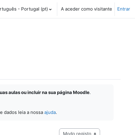
tuguês - Portugal ‎(pt)‎
A aceder como visitante
Entrar
suas aulas ou incluir na sua página Moodle
.
e dados leia a nossa
ajuda
.
Navegação terciária do modo de visualização