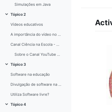
Simulações em Java
Tópico 2
Contrair
Acti
Vídeos educativos
A importância do vídeo no Ensino das Ciências
Canal Ciência na Escola - YouTube
Sobre o Canal YouTube Ciência na Escola
Tópico 3
Contrair
Software na educação
Divulgação de software na educação
Utiliza Software livre?
Tópico 4
Contrair