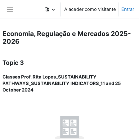
Ir para o conteúdo principal
A aceder como visitante
Entrar
Painel lateral
Economia, Regulação e Mercados 2025-
2026
Lista de tópicos
Topic 3
Classes Prof. Rita Lopes_SUSTAINABILITY
PATHWAYS_SUSTAINABILITY INDICATORS_11 and 25
October 2024