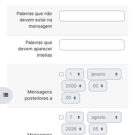
Palavras que não
devem estar na
mensagem
Palavras que
devem aparecer
inteiras
Dia
Mês
Ano
Hora
Mensagens
Abrir índice da disciplina
Minuto
posteriores a
Dia
Mês
Ano
Hora
Mensagens