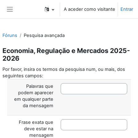
Ir para o conteúdo principal
A aceder como visitante
Entrar
Painel lateral
Fóruns
Pesquisa avançada
Economia, Regulação e Mercados 2025-
2026
Por favor, insira os termos da pesquisa num, ou mais, dos
seguintes campos:
Palavras que
podem aparecer
em qualquer parte
da mensagem
Frase exata que
deve estar na
mensagem