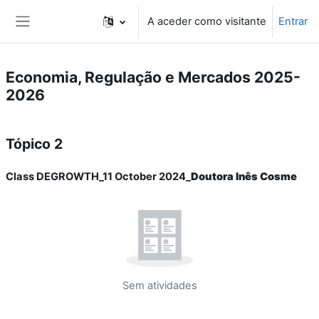
Ir para o conteúdo principal
A aceder como visitante
Entrar
Painel lateral
Economia, Regulação e Mercados 2025-
2026
Lista de tópicos
Tópico 2
Class DEGROWTH_11 October 2024_
Doutora Inês Cosme
Sem atividades