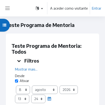
Ir para o conteúdo principal
A aceder como visitante
Entrar
Painel lateral
Teste Programa de Mentoria
Abrir índice da disciplina
Teste Programa de Mentoria:
Todos
Filtros
Filtros
Filtros
Mostrar mais…
Desde
Desde
Ativar
Dia
Mês
Ano
Hora
Minuto