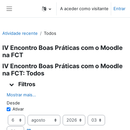
Ir para o conteúdo principal
A aceder como visitante
Entrar
Painel lateral
Atividade recente
Todos
IV Encontro Boas Práticas com o Moodle
na FCT
IV Encontro Boas Práticas com o Moodle
na FCT: Todos
Filtros
Filtros
Filtros
Mostrar mais…
Desde
Desde
Ativar
Dia
Mês
Ano
Hora
Minuto