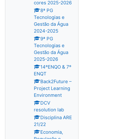
cores 2025-2026
8ª PG
Tecnologias e
Gestão da Água
2024-2025
9ª PG
Tecnologias e
Gestão da Água
2025-2026
14ºENQO & 7º
ENQT
Back2Future –
Project Learning
Environment
DCV
resolution lab
Disciplina ARE
21/22
Economia,
Regulação e