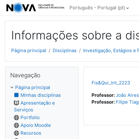
Ir para o conteúdo principal
Português - Portugal ‎(pt)‎
Informações sobre a dis
Página principal
Disciplinas
Investigação, Estágios e 
Ignorar Navegação
Navegação
Fis&Qui_Int_2223
Página principal
Minhas disciplinas
Professor:
João Aire
Professor:
Filipe Tiag
Apresentação e
Serviços
Portfolio
Apoio Moodle
Recursos