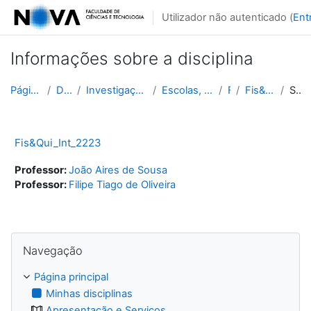
Ir para o conteúdo principal
Utilizador não autenticado (
Ent
Informações sobre a disciplina
Página principal
Disciplinas
Investigação, Estágios e Projetos
Escolas, Entidades, Projetos
FCT
Fis&Qui_Int_2223
Sumário
Fis&Qui_Int_2223
Professor:
João Aires de Sousa
Professor:
Filipe Tiago de Oliveira
Ignorar Navegação
Navegação
Página principal
Minhas disciplinas
Apresentação e Serviços