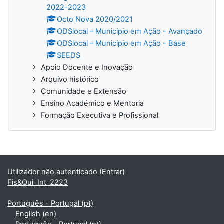
2022-2023
Octo Nova 2020/2021
ODSlocal – Município em Ação - Avançado
ODSlocal – Município em Ação - Base
SEEDS
Apoio Docente e Inovação
Arquivo histórico
Comunidade e Extensão
Ensino Académico e Mentoria
Formação Executiva e Profissional
Utilizador não autenticado (
Entrar
)
Fis&Qui_Int_2223
Português - Portugal ‎(pt)‎
English ‎(en)‎