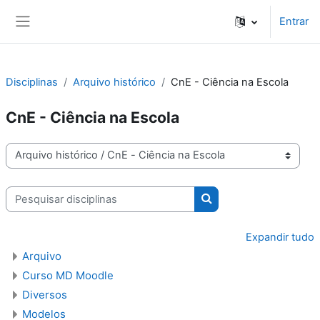
Ir para o conteúdo principal
Entrar
Painel lateral
Disciplinas
Arquivo histórico
CnE - Ciência na Escola
CnE - Ciência na Escola
Categorias de disciplinas
Pesquisar disciplinas
Pesquisar disciplinas
Expandir tudo
Arquivo
Curso MD Moodle
Diversos
Modelos