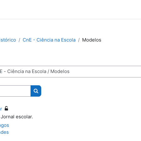
istórico
CnE - Ciência na Escola
Modelos
Pesquisar disciplinas
r
Jornal escolar.
ngos
ndes