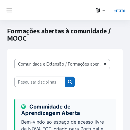
Ir para o conteúdo principal
Entrar
Painel lateral
Formações abertas à comunidade /
MOOC
Categorias de disciplinas
Pesquisar disciplinas
Pesquisar disciplinas
Comunidade de
Aprendizagem Aberta
Bem-vindo ao espaço de acesso livre
da NOVA FCT, criado para Portugal e