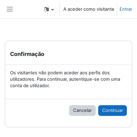
Ir para o conteúdo principal
A aceder como visitante
Entrar
Painel lateral
Confirmação
Os visitantes não podem aceder aos perfis dos
utilizadores. Para continuar, autentique-se com uma
conta de utilizador.
Cancelar
Continuar