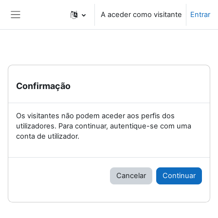
Ir para o conteúdo principal
A aceder como visitante
Entrar
Painel lateral
Confirmação
Os visitantes não podem aceder aos perfis dos
utilizadores. Para continuar, autentique-se com uma
conta de utilizador.
Cancelar
Continuar