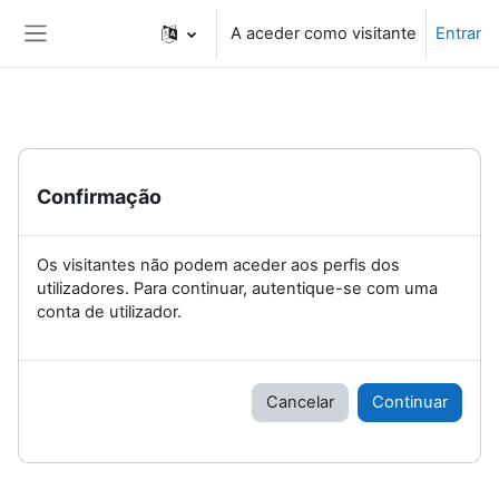
Ir para o conteúdo principal
A aceder como visitante
Entrar
Painel lateral
Confirmação
Os visitantes não podem aceder aos perfis dos
utilizadores. Para continuar, autentique-se com uma
conta de utilizador.
Cancelar
Continuar