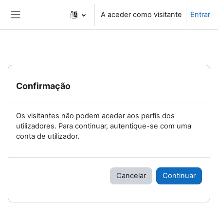
Ir para o conteúdo principal
A aceder como visitante
Entrar
Painel lateral
Confirmação
Os visitantes não podem aceder aos perfis dos
utilizadores. Para continuar, autentique-se com uma
conta de utilizador.
Cancelar
Continuar