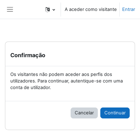
Ir para o conteúdo principal
A aceder como visitante
Entrar
Painel lateral
Confirmação
Os visitantes não podem aceder aos perfis dos
utilizadores. Para continuar, autentique-se com uma
conta de utilizador.
Cancelar
Continuar