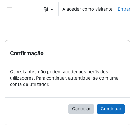
Ir para o conteúdo principal
A aceder como visitante
Entrar
Painel lateral
Confirmação
Os visitantes não podem aceder aos perfis dos
utilizadores. Para continuar, autentique-se com uma
conta de utilizador.
Cancelar
Continuar