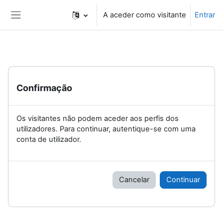
Ir para o conteúdo principal
A aceder como visitante
Entrar
Painel lateral
Confirmação
Os visitantes não podem aceder aos perfis dos
utilizadores. Para continuar, autentique-se com uma
conta de utilizador.
Cancelar
Continuar