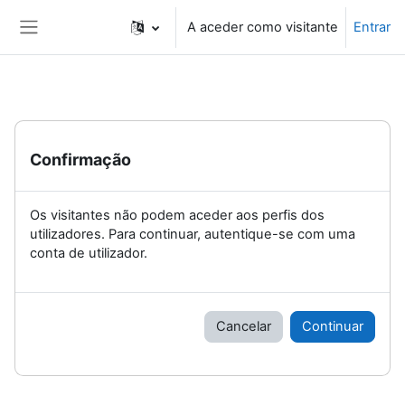
Ir para o conteúdo principal
A aceder como visitante
Entrar
Painel lateral
Confirmação
Os visitantes não podem aceder aos perfis dos
utilizadores. Para continuar, autentique-se com uma
conta de utilizador.
Cancelar
Continuar