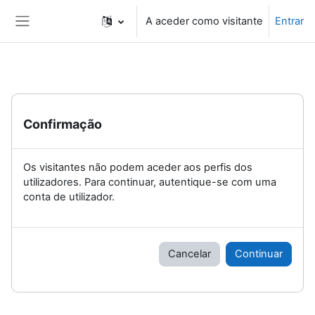
Ir para o conteúdo principal
A aceder como visitante
Entrar
Painel lateral
Confirmação
Os visitantes não podem aceder aos perfis dos
utilizadores. Para continuar, autentique-se com uma
conta de utilizador.
Cancelar
Continuar