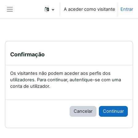
Ir para o conteúdo principal
A aceder como visitante
Entrar
Painel lateral
Confirmação
Os visitantes não podem aceder aos perfis dos
utilizadores. Para continuar, autentique-se com uma
conta de utilizador.
Cancelar
Continuar