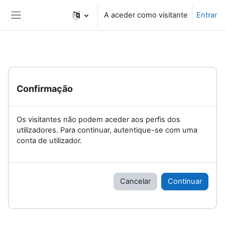
Ir para o conteúdo principal
A aceder como visitante
Entrar
Painel lateral
Confirmação
Os visitantes não podem aceder aos perfis dos
utilizadores. Para continuar, autentique-se com uma
conta de utilizador.
Cancelar
Continuar