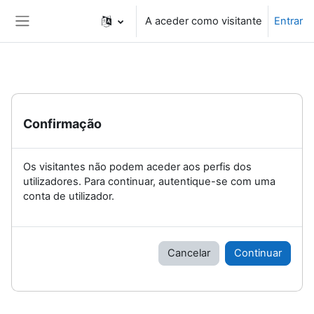
Ir para o conteúdo principal
A aceder como visitante
Entrar
Painel lateral
Confirmação
Os visitantes não podem aceder aos perfis dos
utilizadores. Para continuar, autentique-se com uma
conta de utilizador.
Cancelar
Continuar