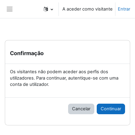
Ir para o conteúdo principal
A aceder como visitante
Entrar
Painel lateral
Confirmação
Os visitantes não podem aceder aos perfis dos
utilizadores. Para continuar, autentique-se com uma
conta de utilizador.
Cancelar
Continuar