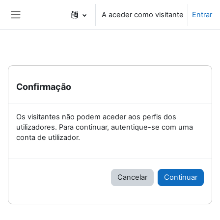
Ir para o conteúdo principal
A aceder como visitante
Entrar
Painel lateral
Confirmação
Os visitantes não podem aceder aos perfis dos
utilizadores. Para continuar, autentique-se com uma
conta de utilizador.
Cancelar
Continuar