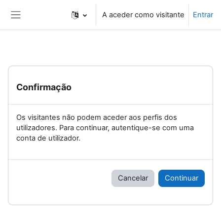
Ir para o conteúdo principal
A aceder como visitante
Entrar
Painel lateral
Confirmação
Os visitantes não podem aceder aos perfis dos
utilizadores. Para continuar, autentique-se com uma
conta de utilizador.
Cancelar
Continuar