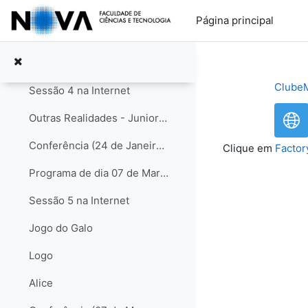
Ir para o conteúdo principal
Conferência (13 de Dezembro de 2008) - Resumo
Página principal
Documentação relativa à visita ao DCMat
Programa de dia 24 de Janeiro de 2009
ClubeM
Sessão 4 na Internet
Outras Realidades - Juniores
Conferência (24 de Janeiro de 2009) - Resumo
Clique em
Factor
Programa de dia 07 de Março de 2009
Sessão 5 na Internet
Jogo do Galo
Logo
Alice